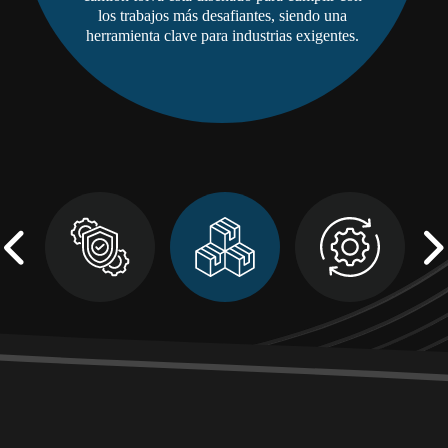
los trabajos más desafiantes, siendo una
herramienta clave para industrias exigentes.