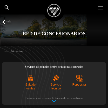
Red y Servicios - Foton
Saltar al contenido principal
Atrás
RED DE CONCESIONARIOS
Foton
Red y Servicios
Servicios disponibles dentro de nuestras sucursales
DealerFinder
Sala de
Servicio
Repuestos
ventas
técnico
Presiona para expandir la búsqueda personalizada